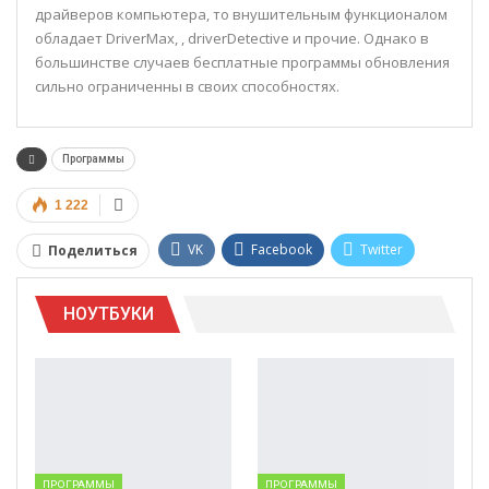
драйверов компьютера, то внушительным функционалом
обладает DriverMax, , driverDetective и прочие. Однако в
большинстве случаев бесплатные программы обновления
сильно ограниченны в своих способностях.
Программы
1 222
VK
Facebook
Twitter
Поделиться
Google+
WhatsApp
НОУТБУКИ
Telegram
Viber
ПРОГРАММЫ
ПРОГРАММЫ