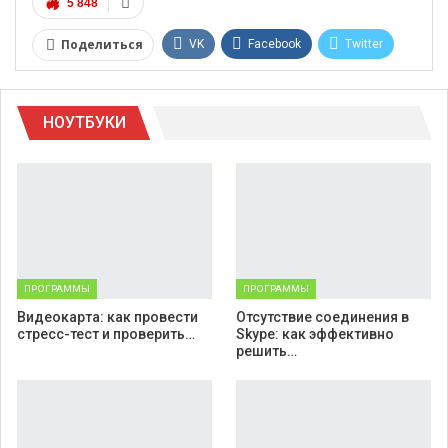
5 848
Поделиться
VK
Facebook
Twitter
Google+
WhatsApp
НОУТБУКИ
Telegram
Viber
ПРОГРАММЫ
ПРОГРАММЫ
Видеокарта: как провести
Отсутствие соединения в
стресс-тест и проверить…
Skype: как эффективно
решить…