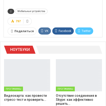
Мобильные устройства
797
Поделиться
VK
Facebook
Twitter
Google+
WhatsApp
НОУТБУКИ
Telegram
Viber
ПРОГРАММЫ
ПРОГРАММЫ
Видеокарта: как провести
Отсутствие соединения в
стресс-тест и проверить…
Skype: как эффективно
решить…