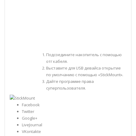
Подсоедините накопитель с помощью
отг кабеля.
Выставите для USB девайса открытие
по умолчанию с помощью «StickMount».
Дайте программе права
суперпользователя.
Facebook
Twitter
Google+
LiveJournal
VKontakte