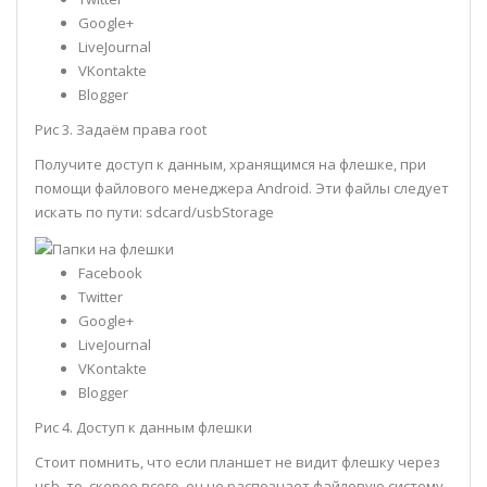
Google+
LiveJournal
VKontakte
Blogger
Рис 3. Задаём права root
Получите доступ к данным, хранящимся на флешке, при
помощи файлового менеджера Android. Эти файлы следует
искать по пути: sdcard/usbStorage
Facebook
Twitter
Google+
LiveJournal
VKontakte
Blogger
Рис 4. Доступ к данным флешки
Стоит помнить, что если планшет не видит флешку через
usb, то, скорее всего, он не распознает файловую систему,