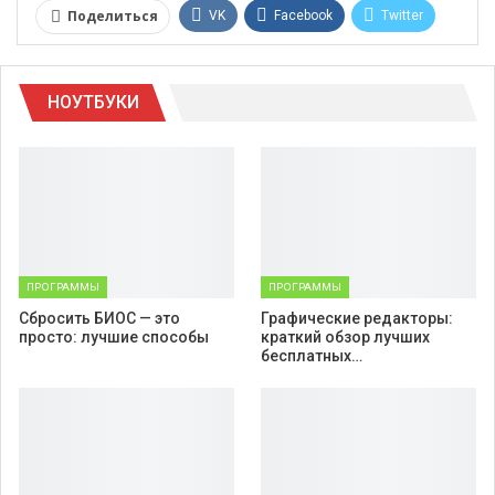
Поделиться
VK
Facebook
Twitter
Google+
WhatsApp
НОУТБУКИ
Telegram
Viber
ПРОГРАММЫ
ПРОГРАММЫ
Cбросить БИОС — это
Графические редакторы:
просто: лучшие способы
краткий обзор лучших
бесплатных…