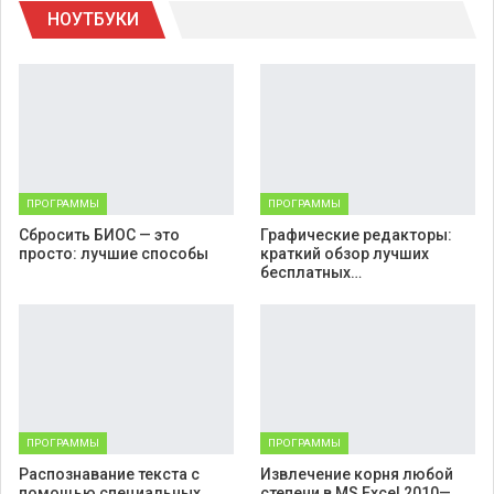
НОУТБУКИ
Telegram
Viber
ПРОГРАММЫ
ПРОГРАММЫ
Cбросить БИОС — это
Графические редакторы:
просто: лучшие способы
краткий обзор лучших
бесплатных…
ПРОГРАММЫ
ПРОГРАММЫ
Распознавание текста с
Извлечение корня любой
помощью специальных
степени в MS Excel 2010—