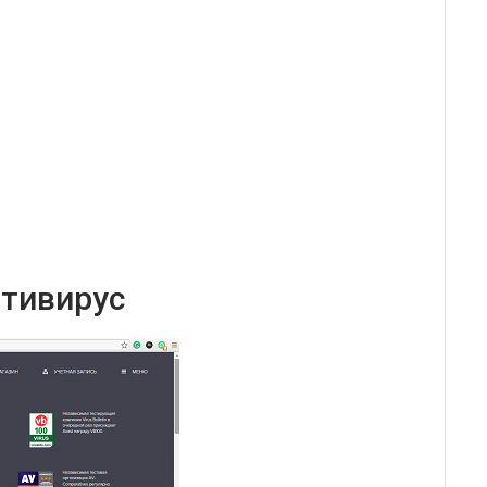
нтивирус