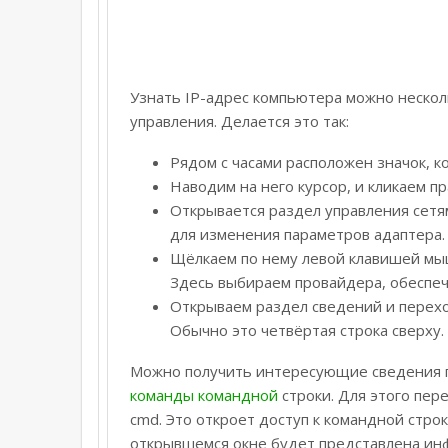
Узнать IP-адрес компьютера можно нескол
управления. Делается это так:
Рядом с часами расположен значок, 
Наводим на него курсор, и кликаем п
Открывается раздел управления сетя
для изменения параметров адаптера.
Щёлкаем по нему левой клавишей мыш
Здесь выбираем провайдера, обеспеч
Открываем раздел сведений и перехо
Обычно это четвёртая строка сверху.
Можно получить интересующие сведения г
команды командной
строки. Для этого пер
cmd. Это откроет доступ к командной строке
открывшемся окне будет представлена ин