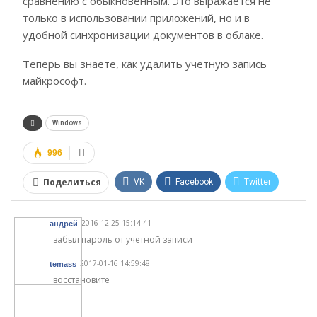
сравнению с обыкновенным. Это выражается не
только в использовании приложений, но и в
удобной синхронизации документов в облаке.
Теперь вы знаете, как удалить учетную запись
майкрософт.
Windows
996
Поделиться
VK
Facebook
Twitter
Google+
WhatsApp
2016-12-25 15:14:41
андрей
Telegram
Viber
забыл пароль от учетной записи
2017-01-16 14:59:48
temass
восстановите