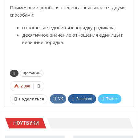
Примечание: дробная степень записывается двумя
способами:
отношение единицы к порядку радикала;
десятичное значение отношения единицы к
величине порядка.
Программы
2 390
Поделиться
VK
Facebook
Twitter
Google+
WhatsApp
НОУТБУКИ
Telegram
Viber