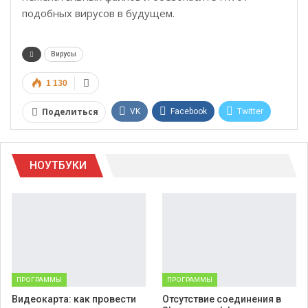
подобных вирусов в будущем.
Вирусы
1 130
Поделиться
VK
Facebook
Twitter
Google+
WhatsApp
НОУТБУКИ
Telegram
Viber
ПРОГРАММЫ
ПРОГРАММЫ
Видеокарта: как провести
Отсутствие соединения в