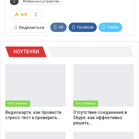
Мобильные устройства
609
Поделиться
VK
Facebook
Twitter
Google+
WhatsApp
НОУТБУКИ
Telegram
Viber
ПРОГРАММЫ
ПРОГРАММЫ
Видеокарта: как провести
Отсутствие соединения в
стресс-тест и проверить…
Skype: как эффективно
решить…