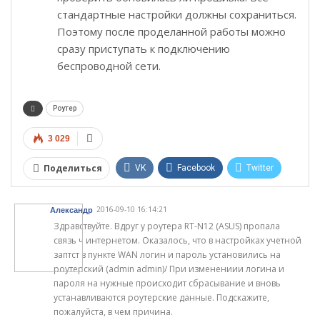
стандартные настройки должны сохраниться.
Поэтому после проделанной работы можно
сразу приступать к подключению
беспроводной сети.
Роутер
3 029
Поделиться
VK
Facebook
Twitter
Google+
WhatsApp
2016-09-10 16:14:21
Александр
Telegram
Viber
Здравствуйте. Вдруг у роутера RT-N12 (ASUS) пропала
связь ч интернетом. Оказалось, что в настройках учетной
заптст в пункте WAN логин и пароль установились на
роутерский (admin admin)/ При изменениии логина и
пароля на нужные происходит сбрасывание и вновь
устанавливаются роутерские данные. Подскажите,
пожалуйста, в чем причина.