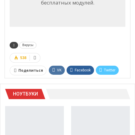
бесплатных модулей.
Вирусы
538
Поделиться
VK
Facebook
Twitter
Google+
WhatsApp
НОУТБУКИ
Telegram
Viber