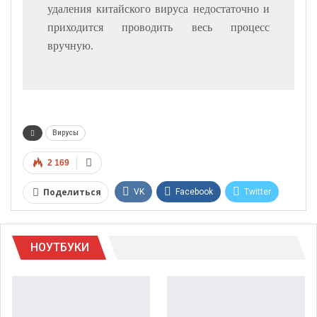
удаления китайского вируса недостаточно и
приходится проводить весь процесс
вручную.
Вирусы
2 169
Поделиться
VK
Facebook
Twitter
Google+
WhatsApp
НОУТБУКИ
Telegram
Viber