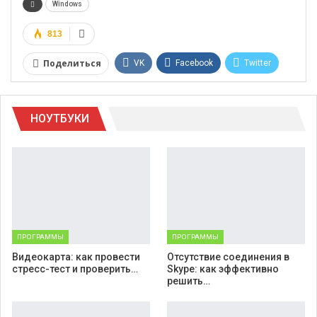
Windows
813
Поделиться
VK
Facebook
Twitter
Google+
WhatsApp
НОУТБУКИ
Telegram
Viber
ПРОГРАММЫ
ПРОГРАММЫ
Видеокарта: как провести
Отсутствие соединения в
стресс-тест и проверить…
Skype: как эффективно
решить…