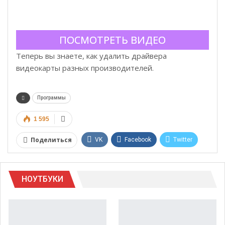
ПОСМОТРЕТЬ ВИДЕО
Теперь вы знаете, как удалить драйвера
видеокарты разных производителей.
Программы
1 595
Поделиться
VK
Facebook
Twitter
Google+
WhatsApp
НОУТБУКИ
Telegram
Viber