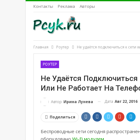
Контакты
Реклама
Авторы
Главная
Роутер
Не удаётся подключиться к сети w
РОУТЕР
Не Удаётся Подключиться К
Или Не Работает На Телеф
Дата
Авг 22, 2016
Автор
Ирина Лунева
Поделиться
Беспроводные сети сегодня распростране
оборудовано
Wi-Fi модулем
.