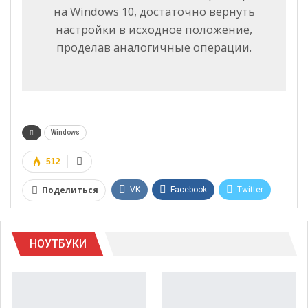
на Windows 10, достаточно вернуть
настройки в исходное положение,
проделав аналогичные операции.
Windows
512
Поделиться
VK
Facebook
Twitter
Google+
WhatsApp
НОУТБУКИ
Telegram
Viber